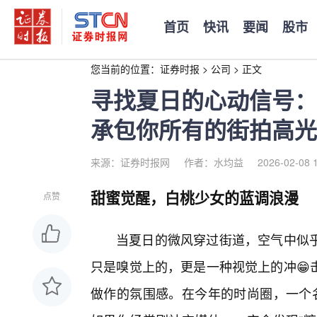
首页
快讯
要闻
股市
您当前的位置：
证券时报
>
公司
>
正文
寻找夏日的心动信号：
承包你所有的街拍高光
来源：证券时报网
作者：水均益
2026-02-08 
甜蜜觉醒，白桃少女的蓝调浪漫
点赞
当夏日的微风穿过街道，空气中似
只是嗅觉上的，更是一种视觉上的冲😁
做作的氛围感。在今年的时尚圈，一个名