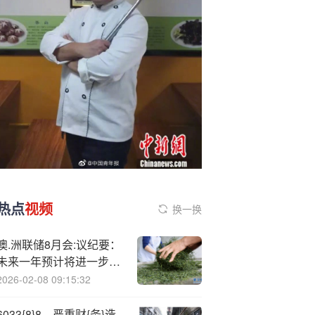
热点
视频
换一换
澳.洲联储8月会:议纪要：
未来一年预计将进一步降
息 宽松步伐取决于经济数
2026-02-08 09:15:32
据
6033{8}8，严重财{务}造