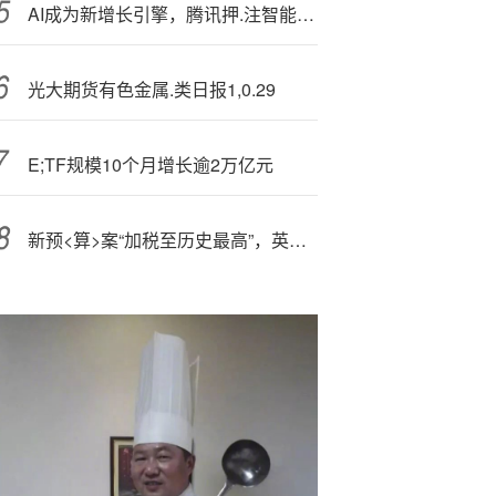
AI成为新增长引擎，腾讯押.注智能.化与全球化
光大期货有色金属.类日报1,0.29
E;TF规模10个月增长逾2万亿元
新预<算>案“加税至历史最高”，英国竭力守住“最后一道债务防线”，斯塔默政府面临“政治冲击”