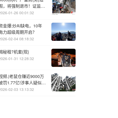
假，将强制退市！证监会
严肃查处！
2026-01-26 00:01:32
资金爆:炒AI缺电，10年
电力超级周期开启？
2026-02-04 08:18:32
揭秘租?机套{现}
2026-01-31 12:28:32
视频.|老鼠仓赚近9000万
被罚1.77亿!涉事人疑似量
化大佬梁文锋旗下核心IT
2026-02-03 13:13:32
人员