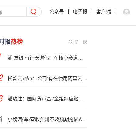
公众号
电子报
客户端
时报
热榜
换一换
浦!发银.行行长谢伟：在核心赛道上持续深耕 全力提升经营效率和盈利能力
托普云<农>：公司:有在使用阿里云服务产品
潘功胜：国际货币基?金组织应继续推动份额改革，尽快实现份额占比调整
小鹏汽{车}营收预测不及预期拖累ADR下挫 花旗小幅下调目标价